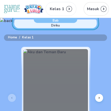
Kelas 1
Masuk
Bab
Diriku
Home
/
Kelas 1