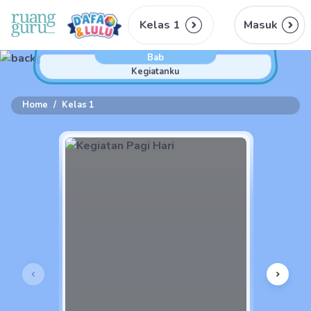
Kelas 1
Masuk
Bab
Kegiatanku
Home
/
Kelas 1