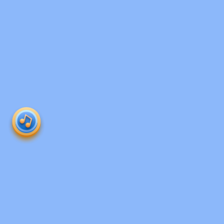
Produk 
roboguru
Ruangguru HQ