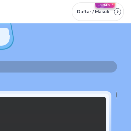
Daftar /
Masuk
2