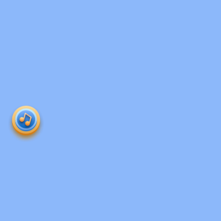
Produk 
roboguru
Ruangguru HQ