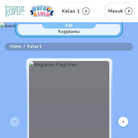
Kelas 1
Masuk
Bab
Kegiatanku
Home
/
Kelas 1