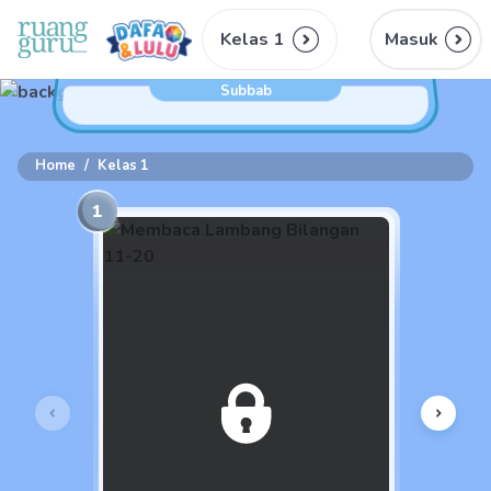
Kelas 1
Masuk
Subbab
Home
/
Kelas 1
1