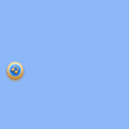
Produk 
roboguru
Ruangguru HQ