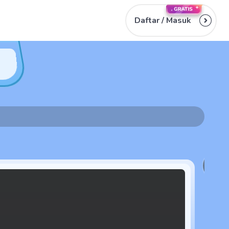
Daftar /
Masuk
2