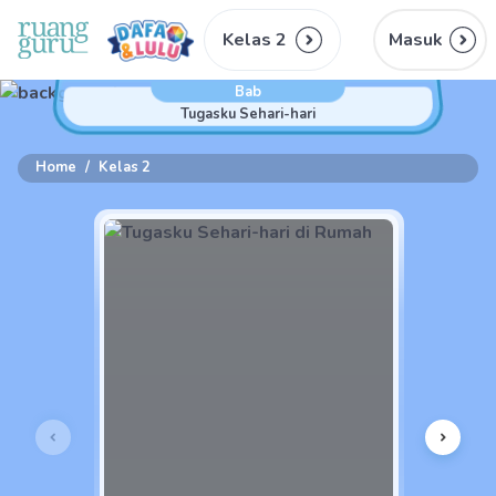
Kelas 2
Masuk
Bab
Tugasku Sehari-hari
Home
/
Kelas 2