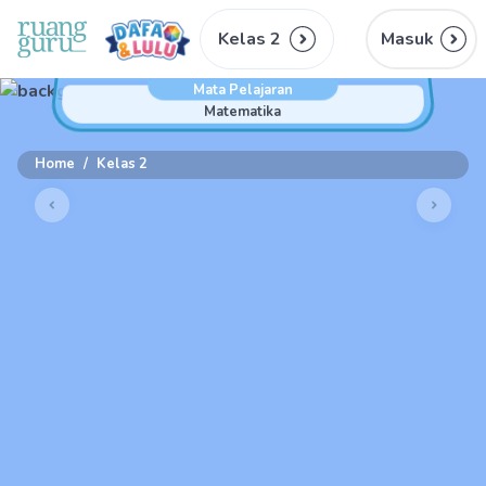
Kelas 2
Masuk
Mata Pelajaran
Matematika
Home
/
Kelas 2