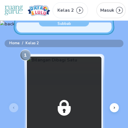
Kelas 2
Masuk
Subbab
Home
/
Kelas 2
1