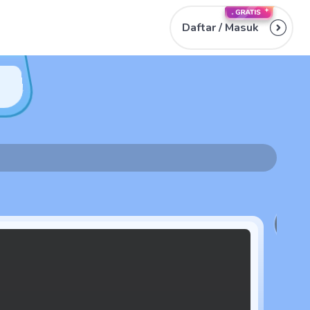
Daftar /
Masuk
2