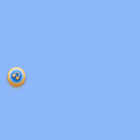
Produk 
roboguru
Ruangguru HQ