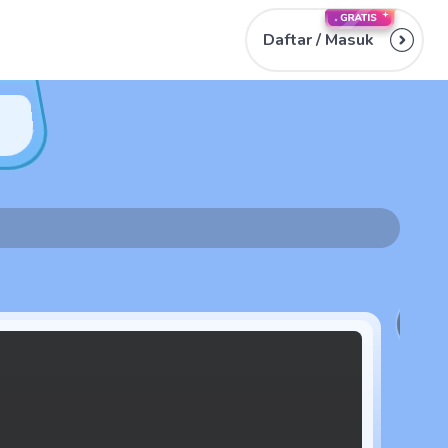
Daftar /
Masuk
2