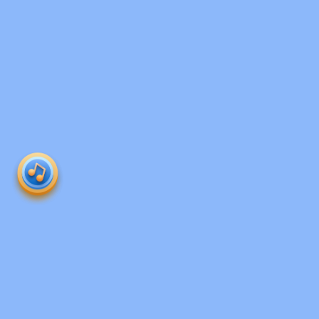
Produk 
roboguru
Ruangguru HQ