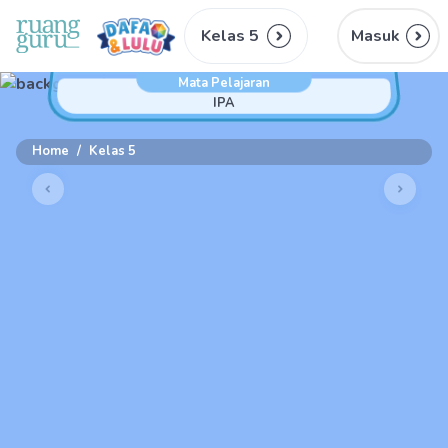
Kelas 5
Masuk
Mata Pelajaran
IPA
Home
/
Kelas 5