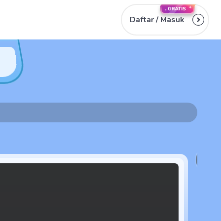
Daftar /
Masuk
2