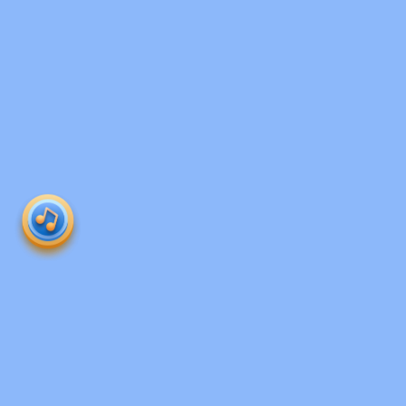
Produk 
roboguru
Ruangguru HQ