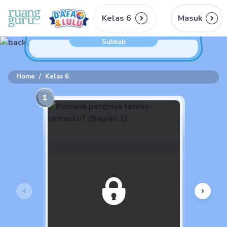
Kelas 6
Masuk
Subbab
Home
/
Kelas 6
1